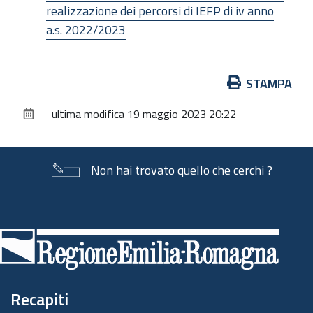
realizzazione dei percorsi di IEFP di iv anno
a.s. 2022/2023
Azioni
STAMPA
sul
ultima modifica
19 maggio 2023 20:22
documento
Non hai trovato quello che cerchi ?
Piè
di
pagina
Recapiti