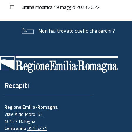
sul
ultima modifica
19 maggio 2023 20:22
documento
Non hai trovato quello che cerchi ?
Piè
di
pagina
Recapiti
Regione Emilia-Romagna
Viale Aldo Moro, 52
40127 Bologna
Centralino
051 5271