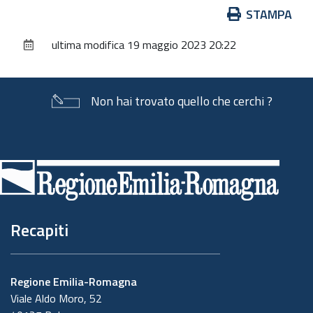
Azioni
STAMPA
sul
ultima modifica
19 maggio 2023 20:22
documento
Non hai trovato quello che cerchi ?
Piè
di
pagina
Recapiti
Regione Emilia-Romagna
Viale Aldo Moro, 52