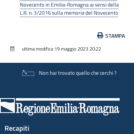
Novecento in Emilia-Romagna ai sensi della
L.R. n. 3/2016 sulla memoria del Novecento
Azioni
STAMPA
sul
ultima modifica
19 maggio 2023 20:22
documento
Non hai trovato quello che cerchi ?
Piè
di
pagina
Recapiti