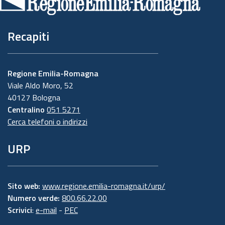
pagina
Recapiti
Regione Emilia-Romagna
Viale Aldo Moro, 52
40127 Bologna
Centralino
051 5271
Cerca telefoni o indirizzi
URP
Sito web:
www.regione.emilia-romagna.it/urp/
Numero verde:
800.66.22.00
Scrivici
:
e-mail
-
PEC