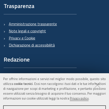
Trasparenza
Amministrazione trasparente
Note legali e copyright
Privacy e Cookie
Dichiarazione di accessibilità
Redazione
Informazioni sul Burert
Per offrire informazioni e servizi nel miglior modo possibile, questo sito
e contatti
utilizza
cookie tecnici
. Essi non raccolgono i tuoi dati e le tue informazioni
di navigazione per scopi di marketing e profilazione, e pertanto possono
essere utilizzati senza bisogno di acquisire il tuo consenso. Per maggiori
informazioni sui cookie utilizzati leggi la nostra
Privacy policy
.
C.F. 800.625.903.79