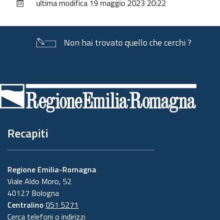
ultima modifica
19 maggio 2023 20:22
documento
Non hai trovato quello che cerchi ?
Piè
di
pagina
Recapiti
Regione Emilia-Romagna
Viale Aldo Moro, 52
40127 Bologna
Centralino
051 5271
Cerca telefoni o indirizzi