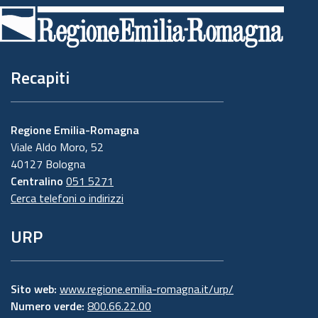
di
pagina
Recapiti
Regione Emilia-Romagna
Viale Aldo Moro, 52
40127 Bologna
Centralino
051 5271
Cerca telefoni o indirizzi
URP
Sito web:
www.regione.emilia-romagna.it/urp/
Numero verde:
800.66.22.00