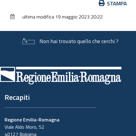
Azioni
STAMPA
sul
ultima modifica
19 maggio 2023 20:22
documento
Non hai trovato quello che cerchi ?
Piè
di
pagina
Recapiti
Regione Emilia-Romagna
Viale Aldo Moro, 52
40127 Bologna