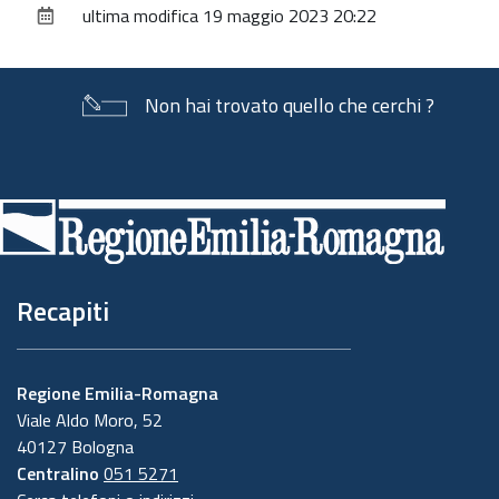
ultima modifica
19 maggio 2023 20:22
documento
Non hai trovato quello che cerchi ?
Piè
di
pagina
Recapiti
Regione Emilia-Romagna
Viale Aldo Moro, 52
40127 Bologna
Centralino
051 5271