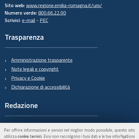
Sito web:
www.regione.emilia-romagna.it/urp/
Numero verde:
800.66.22.00
Scrivici
:
e-mail
-
PEC
Trasparenza
Amministrazione trasparente
Note legali e copyright
Privacy e Cookie
Dichiarazione di accessibilità
Redazione
Informazioni sul Burert
Per offrire informazioni e servizi nel miglior modo possibile, questo sito
e contatti
utilizza
cookie tecnici
. Essi non raccolgono i tuoi dati e le tue informazioni