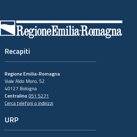
Piè
di
pagina
Recapiti
Regione Emilia-Romagna
Viale Aldo Moro, 52
40127 Bologna
Centralino
051 5271
Cerca telefoni o indirizzi
URP