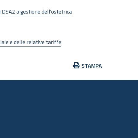
i DSA2 a gestione dell'ostetrica
le e delle relative tariffe
Azioni
STAMPA
sul
documento