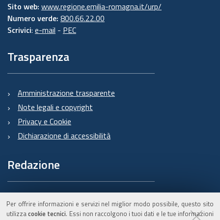
Sito web:
www.regione.emilia-romagna.it/urp/
Numero verde:
800.66.22.00
Scrivici
:
e-mail
-
PEC
Trasparenza
Amministrazione trasparente
Note legali e copyright
Privacy e Cookie
Dichiarazione di accessibilità
Redazione
Informazioni sul Burert
Per offrire informazioni e servizi nel miglior modo possibile, questo sito
e contatti
utilizza
cookie tecnici
. Essi non raccolgono i tuoi dati e le tue informazioni