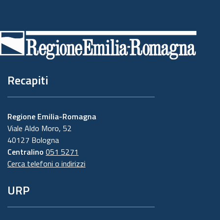
Piè
di
pagina
Recapiti
Regione Emilia-Romagna
Viale Aldo Moro, 52
40127 Bologna
Centralino
051 5271
Cerca telefoni o indirizzi
URP