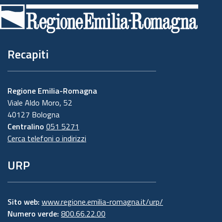
di
pagina
Recapiti
Regione Emilia-Romagna
Viale Aldo Moro, 52
40127 Bologna
Centralino
051 5271
Cerca telefoni o indirizzi
URP
Sito web:
www.regione.emilia-romagna.it/urp/
Numero verde:
800.66.22.00