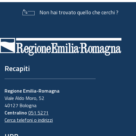
Non hai trovato quello che cerchi ?
Piè
di
pagina
Recapiti
Regione Emilia-Romagna
Viale Aldo Moro, 52
40127 Bologna
Centralino
051 5271
Cerca telefoni o indirizzi