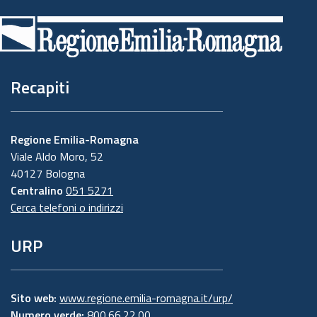
di
pagina
Recapiti
Regione Emilia-Romagna
Viale Aldo Moro, 52
40127 Bologna
Centralino
051 5271
Cerca telefoni o indirizzi
URP
Sito web:
www.regione.emilia-romagna.it/urp/
Numero verde:
800.66.22.00