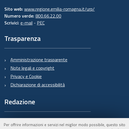
Sito web:
www.regione.emilia-romagna.it/urp/
Numero verde:
800.66.22.00
Scrivici
:
e-mail
-
PEC
Trasparenza
Amministrazione trasparente
Note legali e copyright
Privacy e Cookie
Dichiarazione di accessibilità
Redazione
Informazioni sul Burert
Per offrire informazioni e servizi nel miglior modo possibile, questo sito