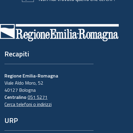
Piè
di
pagina
Recapiti
Regione Emilia-Romagna
Viale Aldo Moro, 52
40127 Bologna
Centralino
051 5271
Cerca telefoni o indirizzi
URP