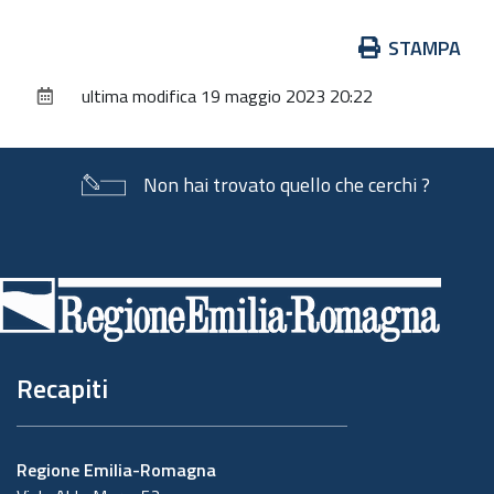
Azioni
STAMPA
sul
ultima modifica
19 maggio 2023 20:22
documento
Non hai trovato quello che cerchi ?
Piè
di
pagina
Recapiti
Regione Emilia-Romagna