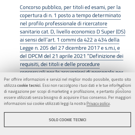
Concorso pubblico, per titoli ed esami, per la
copertura di n. 1 posto a tempo determinato
nel profilo professionale di ricercatore
sanitario cat. D, livello economico D Super (DS)
ai sensi dell’art. 1 commi da 422 a 434 della
Legge n. 205 del 27 dicembre 2017 e s.m.i, e
del DPCM del 21 aprile 2021 “Definizione dei
requisiti, dei titoli e delle procedure
concorsuali per le assunzioni di personale per
Per offrire informazioni e servizi nel miglior modo possibile, questo sito
lo svolgimento delle attività di ricerca e di
utilizza
cookie tecnici
. Essi non raccolgono i tuoi dati e le tue informazioni
supporto alla ricerca presso gli IRCCS pubblici
di navigazione per scopi di marketing e profilazione, e pertanto possono
e gli Istituti Zooprofilattici Sperimentali”
essere utilizzati senza bisogno di acquisire il tuo consenso. Per maggiori
informazioni sui cookie utilizzati leggi la nostra
Privacy policy
.
(pubblicato sulla G.U. n. 147 del 22/6/2021),
per lo svolgimento di “Attività di ricerca
SOLO COOKIE TECNICI
relativa alla modellazione al calcolatore di
complessi anatomici e progettazione dei