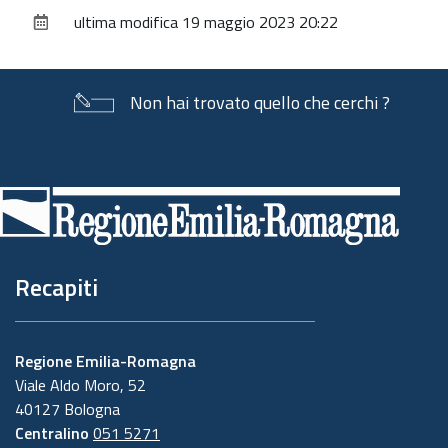
sul
ultima modifica
19 maggio 2023 20:22
documento
Non hai trovato quello che cerchi ?
Piè
di
pagina
Recapiti
Regione Emilia-Romagna
Viale Aldo Moro, 52
40127 Bologna
Centralino
051 5271