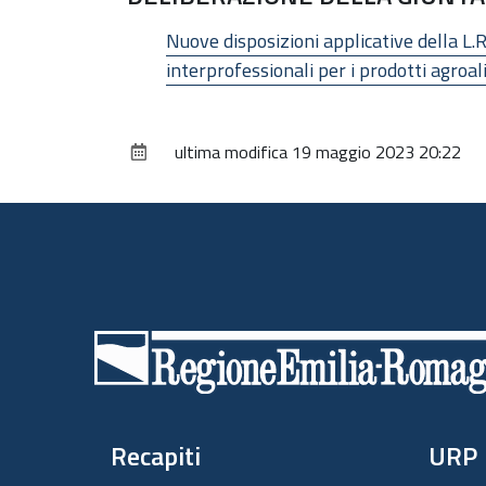
Nuove disposizioni applicative della L.R
interprofessionali per i prodotti agroa
ultima modifica
19 maggio 2023 20:22
Piè
di
pagina
Recapiti
URP