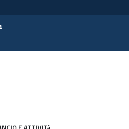
a
NCIO E ATTIVITà