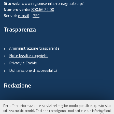
Sito web:
www.regione.emilia-romagna.it/urp/
Numero verde:
800.66.22.00
Scrivici
:
e-mail
-
PEC
Trasparenza
Amministrazione trasparente
Note legali e copyright
Privacy e Cookie
Dichiarazione di accessibilità
Redazione
Informazioni sul Burert
Per offrire informazioni e servizi nel miglior modo possibile, questo sito
e contatti
utilizza
cookie tecnici
. Essi non raccolgono i tuoi dati e le tue informazioni