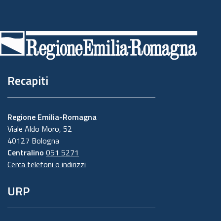
Piè
di
pagina
Recapiti
Regione Emilia-Romagna
Viale Aldo Moro, 52
40127 Bologna
Centralino
051 5271
Cerca telefoni o indirizzi
URP