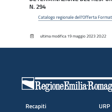
N. 294
Catalogo regionale dell'Offerta Form
ultima modifica
19 maggio 2023 20:22
Piè
di
pagina
Recapiti
URP