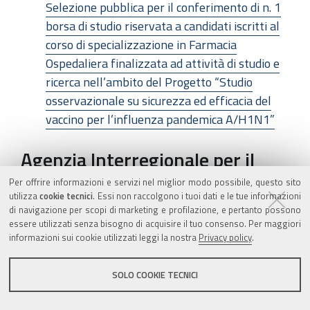
Selezione pubblica per il conferimento di n. 1
borsa di studio riservata a candidati iscritti al
corso di specializzazione in Farmacia
Ospedaliera finalizzata ad attività di studio e
ricerca nell’ambito del Progetto “Studio
osservazionale su sicurezza ed efficacia del
vaccino per l’influenza pandemica A/H1N1”
Agenzia Interregionale per il
Fiume Po - Parma
Per offrire informazioni e servizi nel miglior modo possibile, questo sito
utilizza
cookie tecnici
. Essi non raccolgono i tuoi dati e le tue informazioni
di navigazione per scopi di marketing e profilazione, e pertanto possono
MOBILITA'
essere utilizzati senza bisogno di acquisire il tuo consenso. Per maggiori
informazioni sui cookie utilizzati leggi la nostra
Privacy policy
.
Estratto bando eventuale copertura posti
tramite mobilità
SOLO COOKIE TECNICI