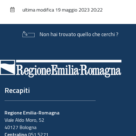
sul
ultima modifica
19 maggio 2023 20:22
documento
Non hai trovato quello che cerchi ?
Piè
di
pagina
Recapiti
Regione Emilia-Romagna
Viale Aldo Moro, 52
40127 Bologna
Centralino
051 5271