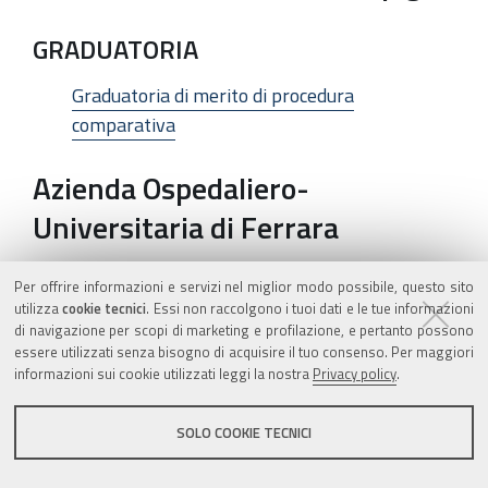
GRADUATORIA
Graduatoria di merito di procedura
comparativa
Azienda Ospedaliero-
Universitaria di Ferrara
GRADUATORIA
Per offrire informazioni e servizi nel miglior modo possibile, questo sito
utilizza
cookie tecnici
. Essi non raccolgono i tuoi dati e le tue informazioni
di navigazione per scopi di marketing e profilazione, e pertanto possono
Graduatoria pubblico concorso, per titoli ed
essere utilizzati senza bisogno di acquisire il tuo consenso. Per maggiori
esami, a n. 1 posto di Dirigente Medico di
informazioni sui cookie utilizzati leggi la nostra
Privacy policy
.
Gastroenterologia
SOLO COOKIE TECNICI
GRADUATORIA