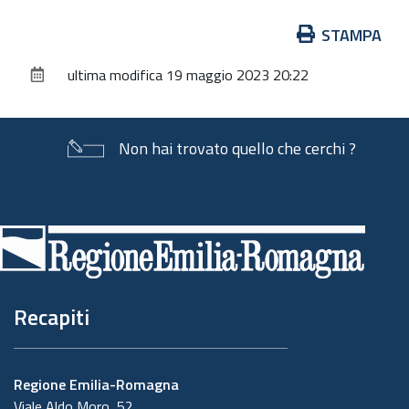
Azioni
STAMPA
sul
ultima modifica
19 maggio 2023 20:22
documento
Non hai trovato quello che cerchi ?
Piè
di
pagina
Recapiti
Regione Emilia-Romagna
Viale Aldo Moro, 52