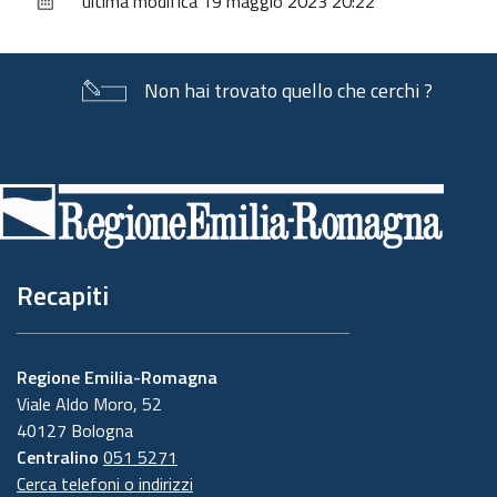
ultima modifica
19 maggio 2023 20:22
documento
Non hai trovato quello che cerchi ?
Piè
di
pagina
Recapiti
Regione Emilia-Romagna
Viale Aldo Moro, 52
40127 Bologna
Centralino
051 5271
Cerca telefoni o indirizzi