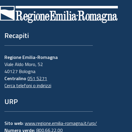
di
pagina
Recapiti
Regione Emilia-Romagna
Viale Aldo Moro, 52
40127 Bologna
Centralino
051 5271
Cerca telefoni o indirizzi
URP
Sito web:
www.regione.emilia-romagna.it/urp/
Numero verde:
800.66.22.00