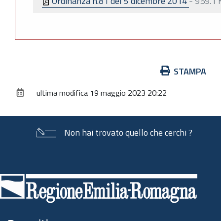
Ordinanza n.81 del 5 dicembre 2014
-
959.1 
Azioni
STAMPA
sul
ultima modifica
19 maggio 2023 20:22
documento
Non hai trovato quello che cerchi ?
Piè
di
pagina