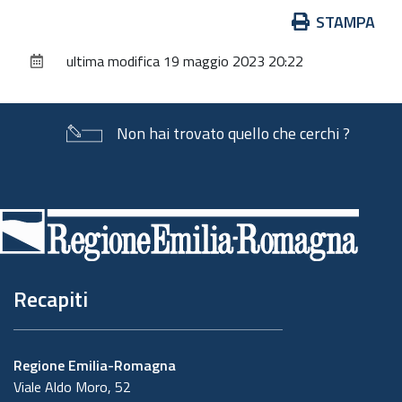
Azioni
STAMPA
sul
ultima modifica
19 maggio 2023 20:22
documento
Non hai trovato quello che cerchi ?
Piè
di
pagina
Recapiti
Regione Emilia-Romagna
Viale Aldo Moro, 52