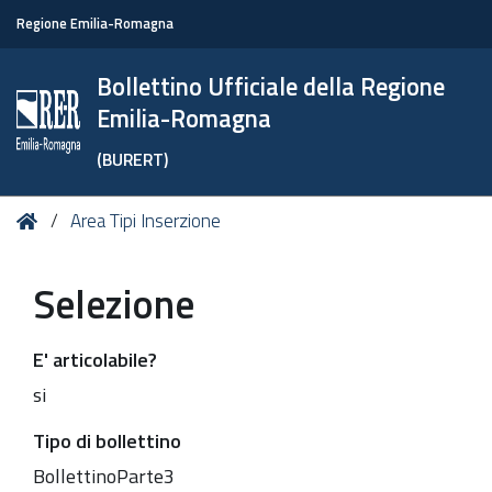
Regione Emilia-Romagna
Bollettino Ufficiale della Regione
Emilia-Romagna
(BURERT)
Tu
Home
Area Tipi Inserzione
sei
qui:
Selezione
E' articolabile?
si
Tipo di bollettino
BollettinoParte3