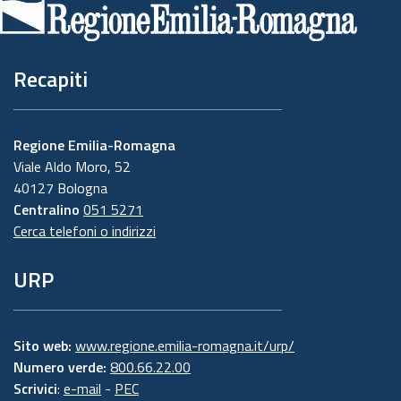
pagina
Recapiti
Regione Emilia-Romagna
Viale Aldo Moro, 52
40127 Bologna
Centralino
051 5271
Cerca telefoni o indirizzi
URP
Sito web:
www.regione.emilia-romagna.it/urp/
Numero verde:
800.66.22.00
Scrivici
:
e-mail
-
PEC