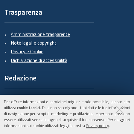
Trasparenza
Amministrazione trasparente
Note legali e copyright
Privacy e Cookie
Dichiarazione di accessibilità
Redazione
Informazioni sul Burert
Per offrire informazioni e servizi nel miglior modo possibile, questo sito
e contatti
utilizza
cookie tecnici
. Essi non raccolgono i tuoi dati e le tue informazioni
di navigazione per scopi di marketing e profilazione, e pertanto possono
essere utilizzati senza bisogno di acquisire il tuo consenso. Per maggiori
informazioni sui cookie utilizzati leggi la nostra
Privacy policy
.