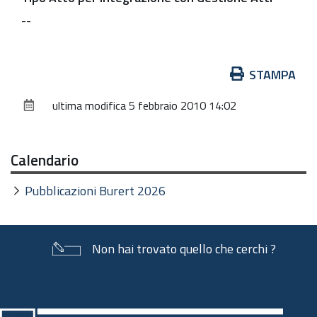
--
Azioni
STAMPA
sul
ultima modifica
5 febbraio 2010 14:02
documento
Calendario
Pubblicazioni Burert 2026
Non hai trovato quello che cerchi ?
Piè
di