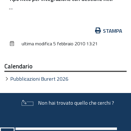
--
Azioni
STAMPA
sul
ultima modifica
5 febbraio 2010 13:21
documento
Calendario
Pubblicazioni Burert 2026
Non hai trovato quello che cerchi ?
Piè
di