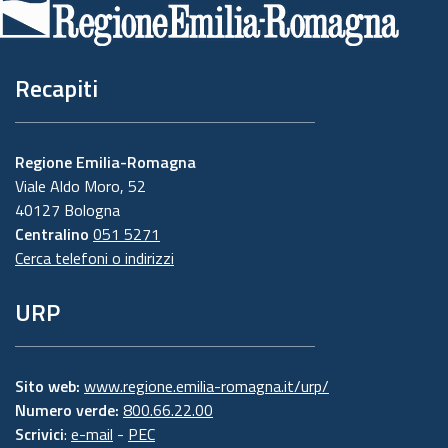
pagina
Recapiti
Regione Emilia-Romagna
Viale Aldo Moro, 52
40127 Bologna
Centralino
051 5271
Cerca telefoni o indirizzi
URP
Sito web:
www.regione.emilia-romagna.it/urp/
Numero verde:
800.66.22.00
Scrivici
:
e-mail
-
PEC