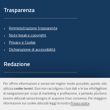
Trasparenza
Amministrazione trasparente
Note legali e copyright
Privacy e Cookie
Dichiarazione di accessibilità
Redazione
Informazioni sul Burert
Per offrire informazioni e servizi nel miglior modo possibile, questo sito
e contatti
utilizza
cookie tecnici
. Essi non raccolgono i tuoi dati e le tue informazioni
di navigazione per scopi di marketing e profilazione, e pertanto possono
essere utilizzati senza bisogno di acquisire il tuo consenso. Per maggiori
informazioni sui cookie utilizzati leggi la nostra
Privacy policy
.