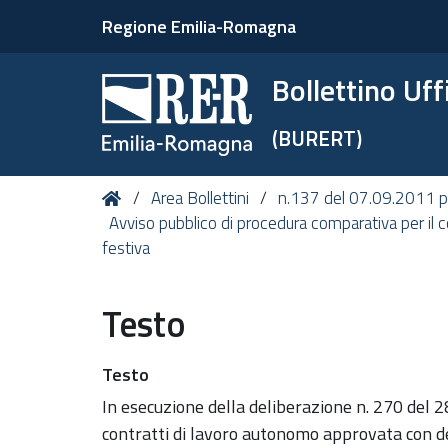
Regione Emilia-Romagna
Bollettino Uf
(BURERT)
Tu
Home
Area Bollettini
n.137 del 07.09.2011 pe
sei
Avviso pubblico di procedura comparativa per il co
qui:
festiva
Testo
Testo
In esecuzione della deliberazione n. 270 del 2
contratti di lavoro autonomo approvata con de