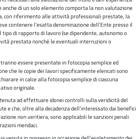
ne anche di un solo elemento comporta la non valutazione
va, con riferimento alle attività professionali prestate, la
 deve contenere l’esatta denominazione dell’Ente presso il
, il tipo di rapporto di lavoro (se dipendente, autonomo o
ttività prestata nonché le eventuali interruzioni o
otranno essere presentate in fotocopia semplice ed
ne che le copie dei lavori specificamente elencati sono
ichiarare in calce alla fotocopia semplice di ciascuna
ativo originale.
nuta ad effettuare idonei controlli sulla veridicità del
ute e che, oltre alla decadenza dell’interessato dai benefici
azione non veritiera, sono applicabili le sanzioni penali
iarazioni mendaci.
 sia venuta in possesso in occasione dell’espletamento dei