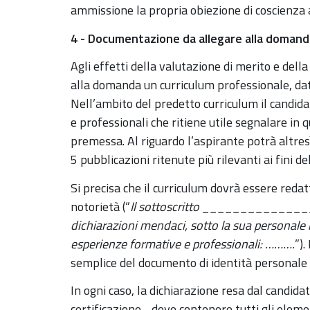
ammissione la propria obiezione di coscienza
4 - Documentazione da allegare alla domand
Agli effetti della valutazione di merito e dell
alla domanda un curriculum professionale, data
Nell’ambito del predetto curriculum il candid
e professionali che ritiene utile segnalare in 
premessa. Al riguardo l’aspirante potrà altres
5 pubblicazioni ritenute più rilevanti ai fini del
Si precisa che il curriculum dovrà essere redat
notorietà (“
Il sottoscritto ________________
dichiarazioni mendaci, sotto la sua personale 
esperienze formative e professionali: ……….
”)
semplice del documento di identità personale d
In ogni caso, la dichiarazione resa dal candidato
certificazione - deve contenere tutti gli eleme