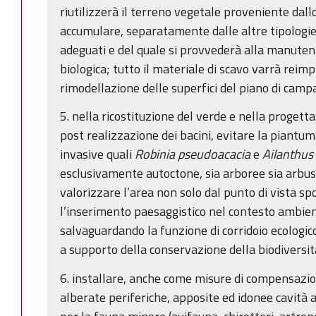
riutilizzerà il terreno vegetale proveniente dallo 
accumulare, separatamente dalle altre tipologie 
adeguati e del quale si provvederà alla manuten
biologica; tutto il materiale di scavo varrà reimp
rimodellazione delle superfici del piano di cam
5. nella ricostituzione del verde e nella proget
post realizzazione dei bacini, evitare la piantum
invasive quali
Robinia pseudoacacia
e
Ailanthus 
esclusivamente autoctone, sia arboree sia arbusti
valorizzare l’area non solo dal punto di vista s
l’inserimento paesaggistico nel contesto ambien
salvaguardando la funzione di corridoio ecologic
a supporto della conservazione della biodiversit
6. installare, anche come misure di compensazion
alberate periferiche, apposite ed idonee cavità a