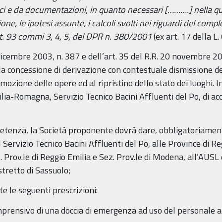
i e da documentazioni, in quanto necessari [……….] nella qual
zione, le ipotesi assunte, i calcoli svolti nei riguardi del com
rt. 93 commi 3, 4, 5, del DPR n. 380/2001
(ex art. 17 della L.
dicembre 2003, n. 387 e dell’art. 35 del R.R. 20 novembre 200
la concessione di derivazione con contestuale dismissione del
imozione delle opere ed al ripristino dello stato dei luoghi. I
ilia-Romagna, Servizio Tecnico Bacini Affluenti del Po, di ac
mpetenza, la Società proponente dovrà dare, obbligatoriamen
l Servizio Tecnico Bacini Affluenti del Po, alle Province di 
 Prov.le di Reggio Emilia e Sez. Prov.le di Modena, all’AUSL d
tretto di Sassuolo;
e le seguenti prescrizioni:
omprensivo di una doccia di emergenza ad uso del personale a