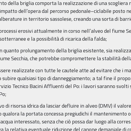
to della briglia comporta la realizzazione di una scogliera 
l’impatto dell’opera dal percorso pedonale–ciclabile posto ne
berature in territorio sassolese, creando una sorta di barri
processi erosivi attualmente in corso nell’alveo del fiume 
otterranee e la possibilità di ricarica della falda;
 in quanto prolungamento della briglia esistente, sia realizza
fiume Secchia, che potrebbe compromettere la stabilità della
sere realizzate con tutte le cautele atte ad evitare che i ma
 subire qualsiasi tipo di danneggiamento; a tal fine il prop
izio Tecnico Bacini Affluenti del Po: i lavori saranno svolti 
 Po;
o di risorsa idrica da lasciar defluire in alveo (DMV) il valor
qualora la portata concessa pregiudichi il mantenimento o i
 d’acqua interessato, senza che ciò possa dar luogo alla corre
a la relativa eventuale riduzione del canone demaniale di c