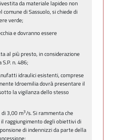
rivestita da materiale lapideo non
l comune di Sassuolo, si chiede di
ere verde;
Secchia e dovranno essere
ta al più presto, in considerazione
 S.P. n. 486;
nufatti idraulici esistenti, comprese
onente Idroemilia dovrà presentare il
sotto la vigilanza dello stesso
3
e di 3,00 m
/s. Si rammenta che
l raggiungimento degli obiettivi di
sponsione di indennizzi da parte della
oncessione;