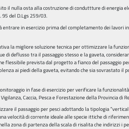
ito il nulla osta alla costruzione di conduttture di energia el
t. 95 del D.Lgs 259/03.
à entrare in esercizio prima del completamento dei lavori ine
utiva la migliore soluzione tecnica per ottimizzare la funzio
e di deflusso tra il passaggio stesso e la gaveta, considera
ne flessibile prevista dal progetto a fianco del passaggio p
olenza ai piedi della gaveta, evitando che sia sovrastato il 
onitoraggio in fase di esercizio per verificare la funzionalità 
Vigilanza, Caccia, Pesca e Forestazione della Provincia di R
lizzare il passaggio per pesci adottando la tipologia “vertical
na velocità di corrente ideale alle specie ittiche di riferim
ella zona di partenza della scala di risalita che indirizzi i p