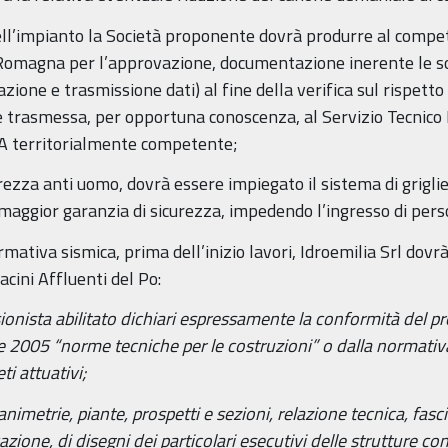
 dell’impianto la Società proponente dovrà produrre al comp
Romagna per l’approvazione, documentazione inerente le so
zione e trasmissione dati) al fine della verifica sul rispett
trasmessa, per opportuna conoscenza, al Servizio Tecnico B
RPA territorialmente competente;
urezza anti uomo, dovrà essere impiegato il sistema di grigl
re maggior garanzia di sicurezza, impedendo l’ingresso di per
mativa sismica, prima dell’inizio lavori, Idroemilia Srl dov
acini Affluenti del Po:
sionista abilitato dichiari espressamente la conformità del p
e 2005 “norme tecniche per le costruzioni” o dalla normati
ti attuativi;
metrie, piante, prospetti e sezioni, relazione tecnica, fascic
azione, di disegni dei particolari esecutivi delle strutture co