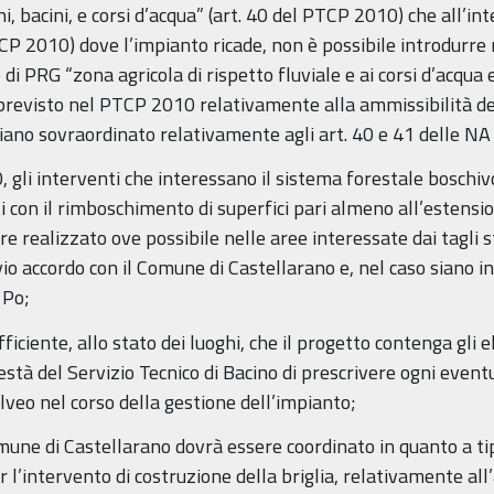
i, bacini, e corsi d’acqua” (art. 40 del PTCP 2010) che all’inte
PTCP 2010) dove l’impianto ricade, non è possibile introdurre 
di PRG “zona agricola di rispetto fluviale e ai corsi d’acqua e 
revisto nel PTCP 2010 relativamente alla ammissibilità degl
 piano sovraordinato relativamente agli art. 40 e 41 delle N
0, gli interventi che interessano il sistema forestale boschiv
con il rimboschimento di superfici pari almeno all’estensi
realizzato ove possibile nelle aree interessate dai tagli st
io accordo con il Comune di Castellarano e, nel caso siano in
 Po;
fficiente, allo stato dei luoghi, che il progetto contenga gli
testà del Servizio Tecnico di Bacino di prescrivere ogni even
alveo nel corso della gestione dell’impianto;
omune di Castellarano dovrà essere coordinato in quanto a t
 l’intervento di costruzione della briglia, relativamente all’