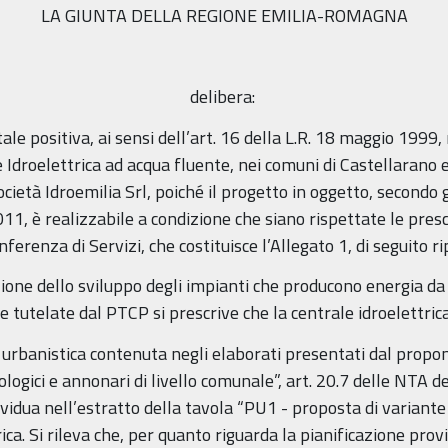
LA GIUNTA DELLA REGIONE EMILIA-ROMAGNA
delibera:
le positiva, ai sensi dell’art. 16 della L.R. 18 maggio 1999,
e Idroelettrica ad acqua fluente, nei comuni di Castellarano e
ietà Idroemilia Srl, poiché il progetto in oggetto, secondo g
011, è realizzabile a condizione che siano rispettate le prescri
ferenza di Servizi, che costituisce l’Allegato 1, di seguito r
one dello sviluppo degli impianti che producono energia da f
e tutelate dal PTCP si prescrive che la centrale idroelettri
te urbanistica contenuta negli elaborati presentati dal propo
logici e annonari di livello comunale”, art. 20.7 delle NTA
vidua nell’estratto della tavola “PU1 - proposta di variante 
ca. Si rileva che, per quanto riguarda la pianificazione provin