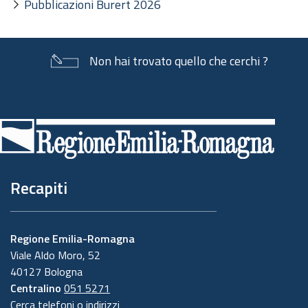
Pubblicazioni Burert 2026
Non hai trovato quello che cerchi ?
Piè
di
pagina
Recapiti
Regione Emilia-Romagna
Viale Aldo Moro, 52
40127 Bologna
Centralino
051 5271
Cerca telefoni o indirizzi