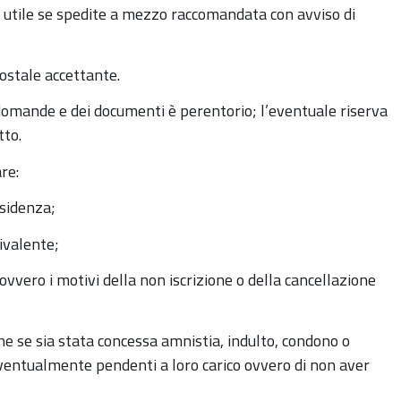
utile se spedite a mezzo raccomandata con avviso di
postale accettante.
 domande e dei documenti è perentorio; l’eventuale riserva
tto.
re:
esidenza;
uivalente;
, ovvero i motivi della non iscrizione o della cancellazione
he se sia stata concessa amnistia, indulto, condono o
eventualmente pendenti a loro carico ovvero di non aver