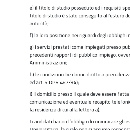
e) il titolo di studio posseduto ed i requisiti sp
titolo di studio è stato conseguito all’estero 
autorità;
f) la loro posizione nei riguardi degli obblighi m
g) i servizi prestati come impiegati presso pub
precedenti rapporti di pubblico impiego, ovve
Amministrazioni;
h) le condizioni che danno diritto a precedenz
ed art. 5 DPR 487/94);
i) il domicilio presso il quale deve essere fatt
comunicazione ed eventuale recapito telefonic
la residenza di cui alla lettera a).
I candidati hanno l’obbligo di comunicare gli e
Universitaria, la quale non si assume respons