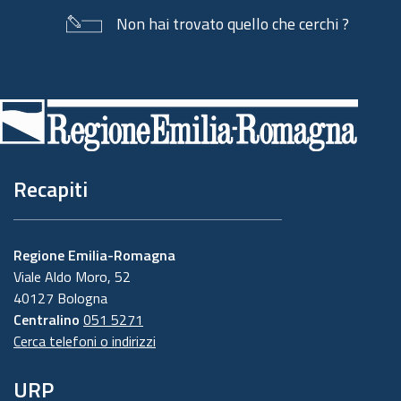
Non hai trovato quello che cerchi ?
Piè
di
pagina
Recapiti
Regione Emilia-Romagna
Viale Aldo Moro, 52
40127 Bologna
Centralino
051 5271
Cerca telefoni o indirizzi
URP