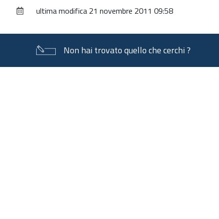
documento
ultima modifica
21 novembre 2011 09:58
Non hai trovato quello che cerchi ?
Piè
di
pagina