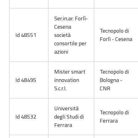
Ser.in.ar. Forlì-
Cesena
Tecnopolo di
Id 48551
società
Forlì - Cesena
consortile per
azioni
Mister smart
Tecnopolo di
Id 48495
innovation
Bologna -
S.c.r.l.
CNR
Università
Tecnopolo di
Id 48532
degli Studi di
Ferrara
Ferrara