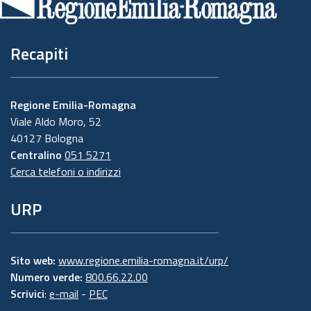
pagina
Recapiti
Regione Emilia-Romagna
Viale Aldo Moro, 52
40127 Bologna
Centralino
051 5271
Cerca telefoni o indirizzi
URP
Sito web:
www.regione.emilia-romagna.it/urp/
Numero verde:
800.66.22.00
Scrivici
:
e-mail
-
PEC