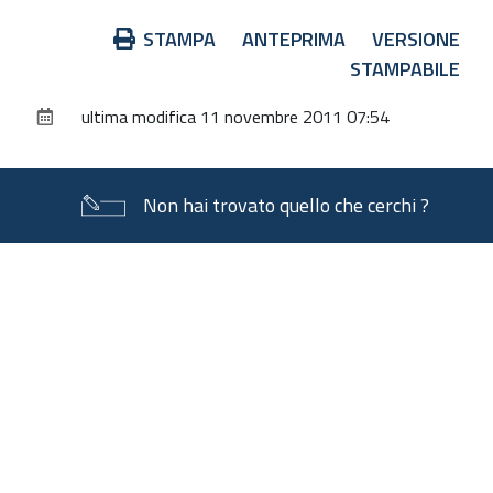
Azioni
STAMPA
ANTEPRIMA
VERSIONE
sul
STAMPABILE
documento
ultima modifica
11 novembre 2011 07:54
Non hai trovato quello che cerchi ?
Piè
di
pagina