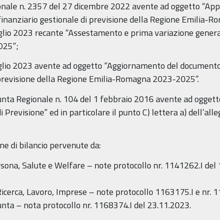
gionale n. 2357 del 27 dicembre 2022 avente ad oggetto “Ap
inanziario gestionale di previsione della Regione Emilia
uglio 2023 recante “Assestamento e prima variazione generale
025”;
luglio 2023 avente ad oggetto “Aggiornamento del document
i previsione della Regione Emilia-Romagna 2023-2025”.
unta Regionale n. 104 del 1 febbraio 2016 avente ad oggetto
di Previsione” ed in particolare il punto C) lettera a) dell’
one di bilancio pervenute da:
sona, Salute e Welfare – note protocollo nr. 1141262.I del 
cerca, Lavoro, Imprese – note protocollo 1163175.I e nr. 
unta – nota protocollo nr. 1168374.I del 23.11.2023.