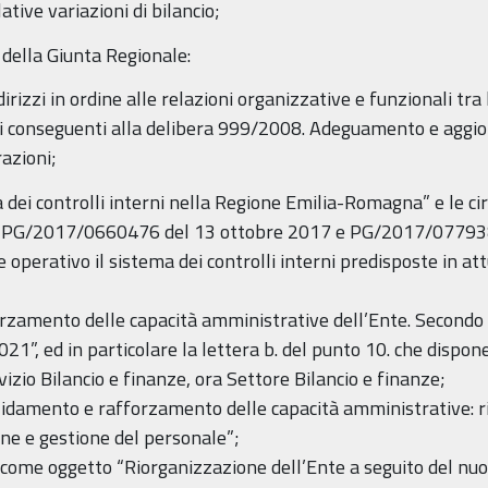
tive variazioni di bilancio;
 della Giunta Regionale:
izzi in ordine alle relazioni organizzative e funzionali tra l
ti conseguenti alla delibera 999/2008. Adeguamento e agg
razioni;
dei controlli interni nella Regione Emilia-Romagna” e le cir
le PG/2017/0660476 del 13 ottobre 2017 e PG/2017/077938
 operativo il sistema dei controlli interni predisposte in at
rzamento delle capacità amministrative dell’Ente. Secondo
021”, ed in particolare la lettera b. del punto 10. che dispone
izio Bilancio e finanze, ora Settore Bilancio e finanze;
idamento e rafforzamento delle capacità amministrative: ri
ne e gestione del personale”;
come oggetto “Riorganizzazione dell’Ente a seguito del nuo