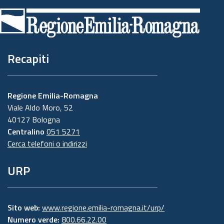
di
pagina
Recapiti
Regione Emilia-Romagna
Viale Aldo Moro, 52
40127 Bologna
Centralino
051 5271
Cerca telefoni o indirizzi
URP
Sito web:
www.regione.emilia-romagna.it/urp/
Numero verde:
800.66.22.00