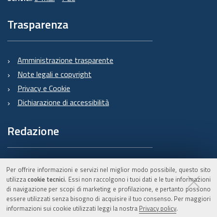
Trasparenza
Amministrazione trasparente
Note legali e copyright
Privacy e Cookie
Dichiarazione di accessibilità
Redazione
Informazioni sul Burert
Per offrire informazioni e servizi nel miglior modo possibile, questo sito
e contatti
utilizza
cookie tecnici
. Essi non raccolgono i tuoi dati e le tue informazioni
di navigazione per scopi di marketing e profilazione, e pertanto possono
essere utilizzati senza bisogno di acquisire il tuo consenso. Per maggiori
informazioni sui cookie utilizzati leggi la nostra
Privacy policy
.