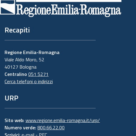
di
pagina
Recapiti
Regione Emilia-Romagna
Viale Aldo Moro, 52
40127 Bologna
Centralino
051 5271
Cerca telefoni o indirizzi
URP
Sito web:
www.regione.emilia-romagna.it/urp/
Numero verde:
800.66.22.00
Scrivici
:
e-mail
-
PEC