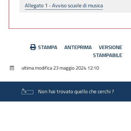
Allegato 1 - Avviso scuole di musica
Azioni
STAMPA
ANTEPRIMA
VERSIONE
sul
STAMPABILE
documento
ultima modifica
23 maggio 2024 12:10
Non hai trovato quello che cerchi ?
Piè
di
pagina