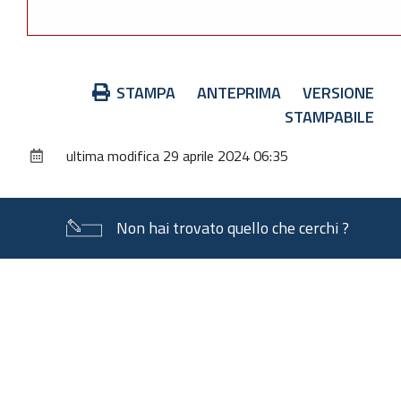
Azioni
STAMPA
ANTEPRIMA
VERSIONE
sul
STAMPABILE
documento
ultima modifica
29 aprile 2024 06:35
Non hai trovato quello che cerchi ?
Piè
di
pagina