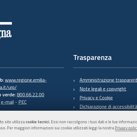
Trasparenza
eb:
www.regione.emilia-
Amministrazione trasparen
.it/urp/
Note legali e copyright
 verde:
800.66.22.00
Privacy e Cookie
:
e-mail
-
PEC
Dichiarazione di accessibilit
to sito utilizza
cookie tecnici
. Essi non raccolgono i tuoi dati e le tue informaz
so. Per maggiori informazioni sui cookie utilizzati leggi la nostra
Privacy polic
C.F. 800.625.903.79