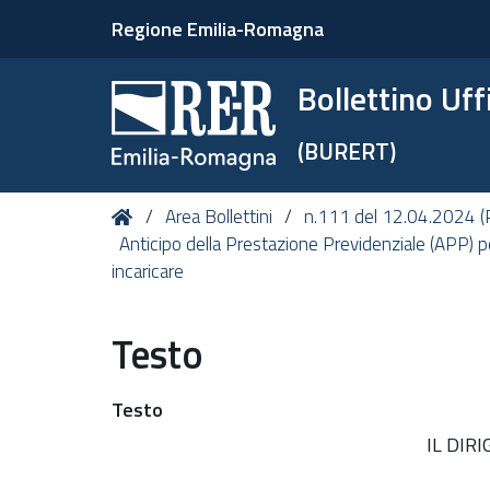
Regione Emilia-Romagna
Bollettino Uf
(BURERT)
Tu
Home
Area Bollettini
n.111 del 12.04.2024 (P
sei
Anticipo della Prestazione Previdenziale (APP) p
qui:
incaricare
Testo
Testo
IL DIR