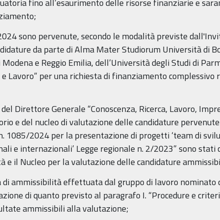
duatoria fino all’esaurimento delle risorse finanziarie e sar
nziamento;
024 sono pervenute, secondo le modalità previste dall'Invito
didature da parte di Alma Mater Studiorum Università di Bol
i Modena e Reggio Emilia, dell’Università degli Studi di Parma
 e Lavoro” per una richiesta di finanziamento complessivo 
 del Direttore Generale “Conoscenza, Ricerca, Lavoro, Imp
rio e del nucleo di valutazione delle candidature pervenute a 
 n. 1085/2024 per la presentazione di progetti ‘team di svilu
li e internazionali’ Legge regionale n. 2/2023” sono stati co
lità e il Nucleo per la valutazione delle candidature ammissibi
ria di ammissibilità effettuata dal gruppo di lavoro nominat
zione di quanto previsto al paragrafo I. “Procedure e criteri
ultate ammissibili alla valutazione;