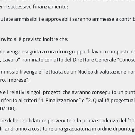
er il successivo finanziamento;
utate ammissibili e approvabili saranno ammesse a contribu
nvito si è previsto inoltre che:
male venga eseguita a cura di un gruppo di lavoro composto da
, Lavoro” nominato con atto del Direttore Generale “Conosc
mmissibili venga effettuata da un Nucleo di valutazione nom
ro, Imprese”;
 e i relativi singoli progetti che avranno conseguito un pu
 riferito ai criteri ”1. Finalizzazione” e “2. Qualità progett
70/100;
ione delle candidature pervenute alla prima scadenza dell’1
li, andranno a costituire una graduatoria in ordine di punteg