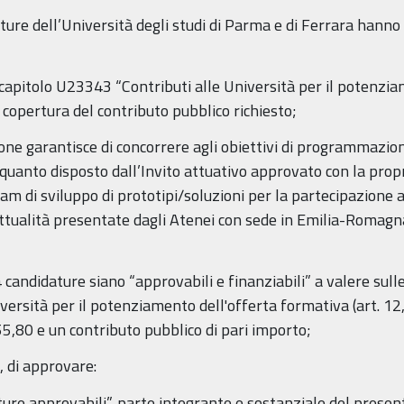
dature dell’Università degli studi di Parma e di Ferrara hann
l capitolo U23343 “Contributi alle Università per il potenzia
a copertura del contributo pubblico richiesto;
one garantisce di concorrere agli obiettivi di programmazio
quanto disposto dall’Invito attuativo approvato con la pro
am di sviluppo di prototipi/soluzioni per la partecipazione 
ttualità presentate dagli Atenei con sede in Emilia-Romagna
candidature siano “approvabili e finanziabili” a valere sulle 
ersità per il potenziamento dell'offerta formativa (art. 12,
5,80 e un contributo pubblico di pari importo;
 di approvare:
ture approvabili”, parte integrante e sostanziale del presen