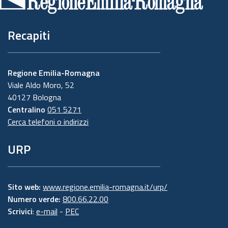
pagina
Recapiti
Regione Emilia-Romagna
Viale Aldo Moro, 52
40127 Bologna
Centralino
051 5271
Cerca telefoni o indirizzi
URP
Sito web:
www.regione.emilia-romagna.it/urp/
Numero verde:
800.66.22.00
Scrivici
:
e-mail
-
PEC