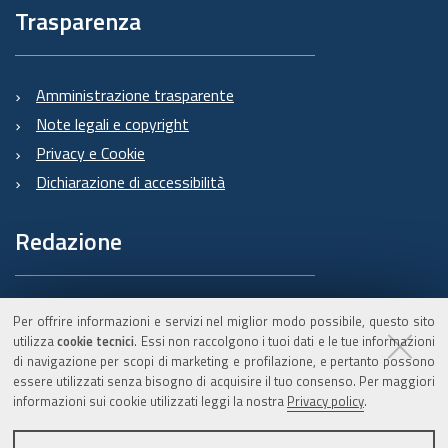
Trasparenza
Amministrazione trasparente
Note legali e copyright
Privacy e Cookie
Dichiarazione di accessibilità
Redazione
Informazioni sul Burert
Per offrire informazioni e servizi nel miglior modo possibile, questo sito
e contatti
utilizza
cookie tecnici
. Essi non raccolgono i tuoi dati e le tue informazioni
di navigazione per scopi di marketing e profilazione, e pertanto possono
essere utilizzati senza bisogno di acquisire il tuo consenso. Per maggiori
informazioni sui cookie utilizzati leggi la nostra
Privacy policy
.
C.F. 800.625.903.79